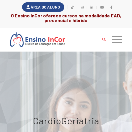
ÁREA DO ALUNO
O Ensino InCor oferece cursos na modalidade EAD,
presencial e híbrido
CardioGeriatria