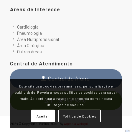
Áreas de Interesse
Cardiologia
Pneumologia
Área Multiprofissional
Área Cirúrgica
Outras áreas
Central de Atendimento
Central do Aluno
Este site usa cookies para análises, personalização e
publicidade. Reveja a nossa política de cookies para saber
mais. Ao continuar a navegar, concorda com a nossa
(11)99549-9846
utilização de cookies.
Aceitar
Política de Cookies
2024 © Copyright - Ensino InCor - By
Agência Webgui