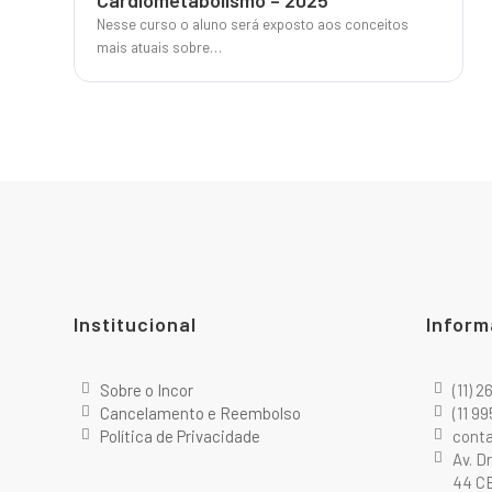
Cardiometabolismo – 2025
Nesse curso o aluno será exposto aos conceitos
mais atuais sobre…
Institucional
Inform
Sobre o Incor
(11) 
Cancelamento e Reembolso
(11 9
Política de Privacidade
cont
Av. D
44 CE