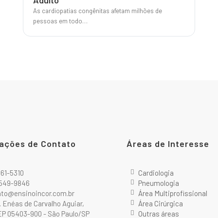
Adulto
As cardiopatias congênitas afetam milhões de
pessoas em todo…
ações de Contato
Áreas de Interesse
2661-5310
Cardiologia
9549-9846
Pneumologia
ato@ensinoincor.com.br
Área Multiprofissional
r. Enéas de Carvalho Aguiar,
Área Cirúrgica
P 05403-900 - São Paulo/SP
Outras áreas