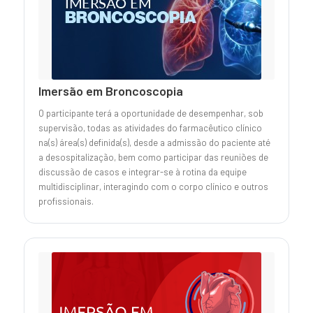
Imersão em Broncoscopia
O participante terá a oportunidade de desempenhar, sob
supervisão, todas as atividades do farmacêutico clínico
na(s) área(s) definida(s), desde a admissão do paciente até
a desospitalização, bem como participar das reuniões de
discussão de casos e integrar-se à rotina da equipe
multidisciplinar, interagindo com o corpo clínico e outros
profissionais.