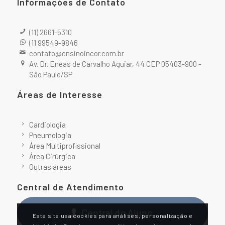
Informações de Contato
(11) 2661-5310
(11 99549-9846
contato@ensinoincor.com.br
Av. Dr. Enéas de Carvalho Aguiar, 44 CEP 05403-900 -
São Paulo/SP
Áreas de Interesse
Cardiologia
Pneumologia
Área Multiprofissional
Área Cirúrgica
Outras áreas
Central de Atendimento
Central do Aluno
Este site usa cookies para análises, personalização e