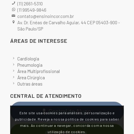
(11) 2661-5310
(11 99549-9846
contato@ensinoincor.com.br
Av. Dr. Enéas de Carvalho Aguiar, 44 CEP 05403-900 -
São Paulo/SP
ÁREAS DE INTERESSE
Cardiologia
Pneumologia
Área Multiprofissional
Área Cirúrgica
Outras áreas
CENTRAL DE ATENDIMENTO
Central do Aluno
Este site usa cookies para análises, personalização e
publicidade. Reveja a nossa política de cookies para saber
mais. Ao continuar a navegar, concorda com a nossa
utilização de cookies.
(11)99549-9846