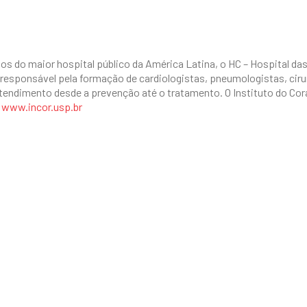
utos do maior hospital público da América Latina, o HC – Hospital da
é responsável pela formação de cardiologistas, pneumologistas, ciru
 atendimento desde a prevenção até o tratamento. O Instituto do 
e
www.incor.usp.br