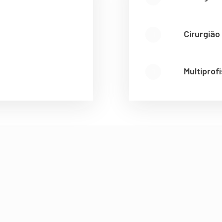
Cirurgião
Multiprof
blico das edições anterio