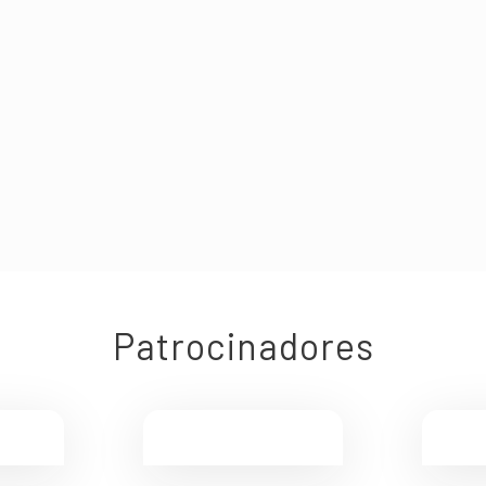
cial
(2021) Online
(20
cial
(2016) Presencial
(20
Patrocinadores