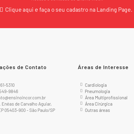
Clique aqui e faça o seu cadastro na Landing Page.
ações de Contato
Áreas de Interesse
2661-5310
Cardiologia
9549-9846
Pneumologia
ato@ensinoincor.com.br
Área Multiprofissional
r. Enéas de Carvalho Aguiar,
Área Cirúrgica
P 05403-900 - São Paulo/SP
Outras áreas