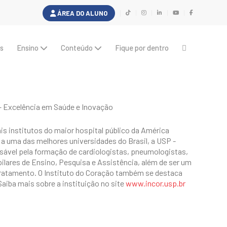
ÁREA DO ALUNO
s
Ensino
Conteúdo
Fique por dentro
– Excelência em Saúde e Inovação
ais institutos do maior hospital público da América
o a uma das melhores universidades do Brasil, a USP -
nsável pela formação de cardiologistas, pneumologistas,
pilares de Ensino, Pesquisa e Assistência, além de ser um
tratamento. O Instituto do Coração também se destaca
aiba mais sobre a instituição no site
www.incor.usp.br