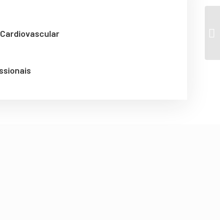
 Cardiovascular
issionais
res