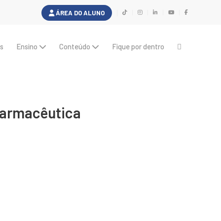
ÁREA DO ALUNO
s
Ensino
Conteúdo
Fique por dentro
Farmacêutica