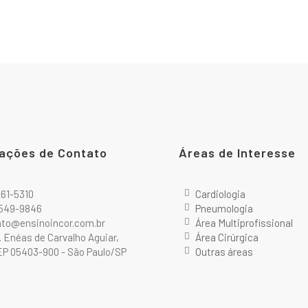
ações de Contato
Áreas de Interesse
2661-5310
Cardiologia
9549-9846
Pneumologia
ato@ensinoincor.com.br
Área Multiprofissional
r. Enéas de Carvalho Aguiar,
Área Cirúrgica
P 05403-900 - São Paulo/SP
Outras áreas