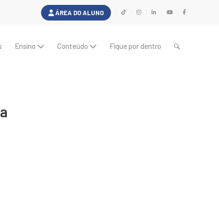
ÁREA DO ALUNO
s
Ensino
Conteúdo
Fique por dentro
ca