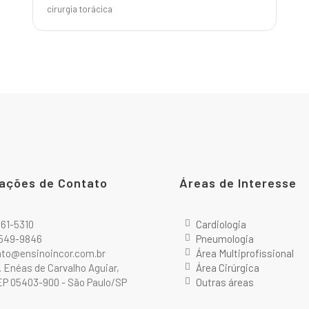
cirurgia torácica
ações de Contato
Áreas de Interesse
2661-5310
Cardiologia
9549-9846
Pneumologia
ato@ensinoincor.com.br
Área Multiprofissional
r. Enéas de Carvalho Aguiar,
Área Cirúrgica
P 05403-900 - São Paulo/SP
Outras áreas