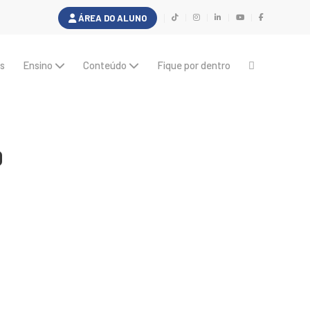
ÁREA DO ALUNO
s
Ensino
Conteúdo
Fique por dentro
D