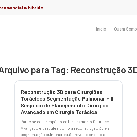
resencial e híbrido
Início
Quem Somo
Arquivo para Tag:
Reconstrução 3
Reconstrução 3D para Cirurgiões
Torácicos Segmentação Pulmonar + II
Simpósio de Planejamento Cirúrgico
Avançado em Cirurgia Torácica
Participe do II Simpósio de Planejamento Cirúrgico
Avançado e descubra como a reconstrução 3D e a
segmentação pulmonar estão revolucionando a