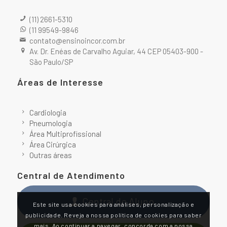
(11) 2661-5310
(11 99549-9846
contato@ensinoincor.com.br
Av. Dr. Enéas de Carvalho Aguiar, 44 CEP 05403-900 -
São Paulo/SP
Áreas de Interesse
Cardiologia
Pneumologia
Área Multiprofissional
Área Cirúrgica
Outras áreas
Central de Atendimento
Central do Aluno
Este site usa cookies para análises, personalização e
publicidade. Reveja a nossa política de cookies para saber
mais. Ao continuar a navegar, concorda com a nossa