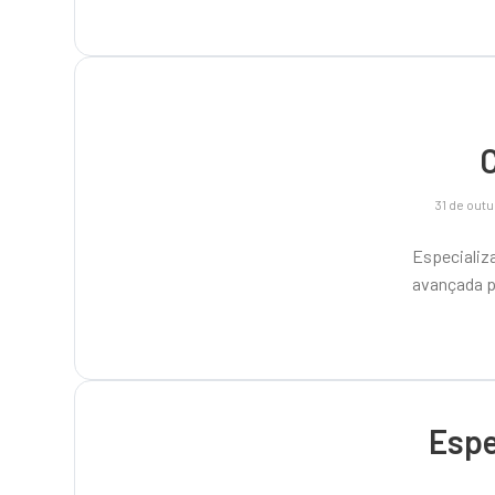
31 de out
Especiali
avançada p
Espe