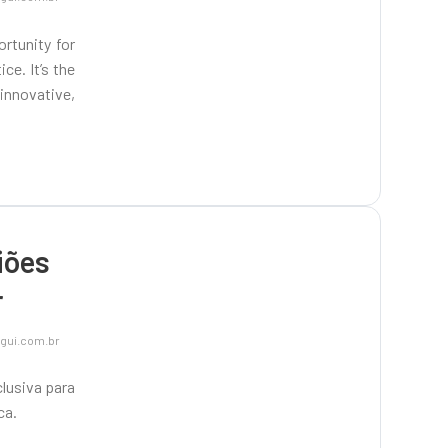
rtunity for
ce. It’s the
innovative,
iões
r
gui.com.br
lusiva para
ca.