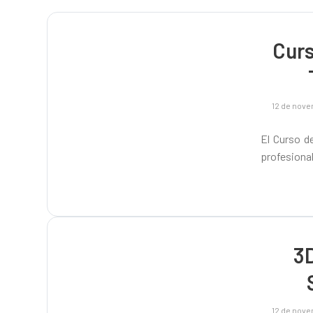
Curs
12 de nov
El Curso d
profesional
3D
12 de nov