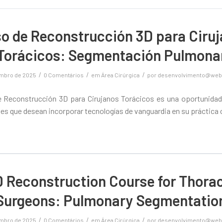
o de Reconstrucción 3D para Ciru
Torácicos: Segmentación Pulmona
/
/
/
embro de 2025
0 Comentários
em
Área Cirúrgica
por
desenvolvimento@web
e Reconstrucción 3D para Cirujanos Torácicos es una oportunidad
es que desean incorporar tecnologías de vanguardia en su práctica c
 Reconstruction Course for Thora
Surgeons: Pulmonary Segmentatio
/
/
/
embro de 2025
0 Comentários
em
Área Cirúrgica
por
desenvolvimento@web