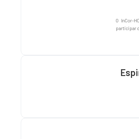
O InCor-H
participar 
Espi