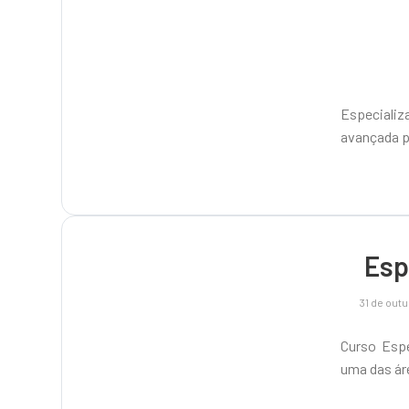
Especiali
avançada p
Esp
31 de out
Curso Esp
uma das ár