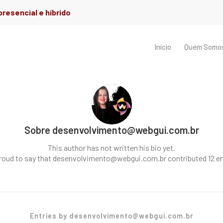
resencial e híbrido
Início
Quem Somo
Sobre
desenvolvimento@webgui.com.br
This author has not written his bio yet.
roud to say that
desenvolvimento@webgui.com.br
contributed 12 en
Entries by desenvolvimento@webgui.com.br