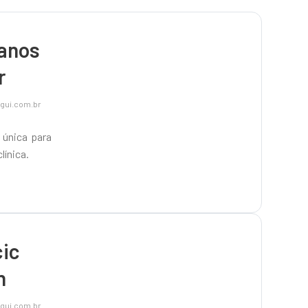
janos
r
gui.com.br
 única para
línica.
cic
n
gui.com.br