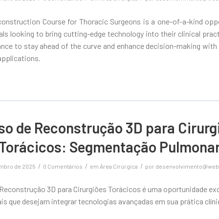
onstruction Course for Thoracic Surgeons is a one-of-a-kind oppo
ls looking to bring cutting-edge technology into their clinical practi
ance to stay ahead of the curve and enhance decision-making with 
applications.
so de Reconstrução 3D para Cirurg
Torácicos: Segmentação Pulmona
/
/
/
embro de 2025
0 Comentários
em
Área Cirúrgica
por
desenvolvimento@web
 Reconstrução 3D para Cirurgiões Torácicos é uma oportunidade exc
is que desejam integrar tecnologias avançadas em sua prática clíni