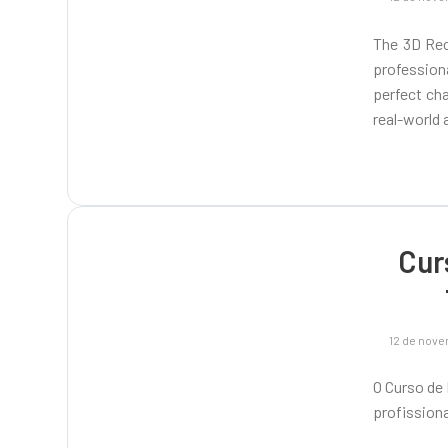
The 3D Rec
professiona
perfect ch
real-world 
Cur
12 de nov
O Curso de
profissiona