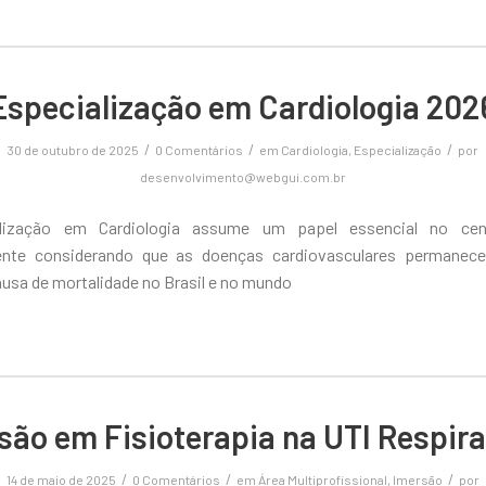
Especialização em Cardiologia 202
/
/
/
30 de outubro de 2025
0 Comentários
em
Cardiologia
,
Especialização
por
desenvolvimento@webgui.com.br
lização em Cardiologia assume um papel essencial no cená
ente considerando que as doenças cardiovasculares permane
ausa de mortalidade no Brasil e no mundo
são em Fisioterapia na UTI Respira
/
/
/
14 de maio de 2025
0 Comentários
em
Área Multiprofissional
,
Imersão
por