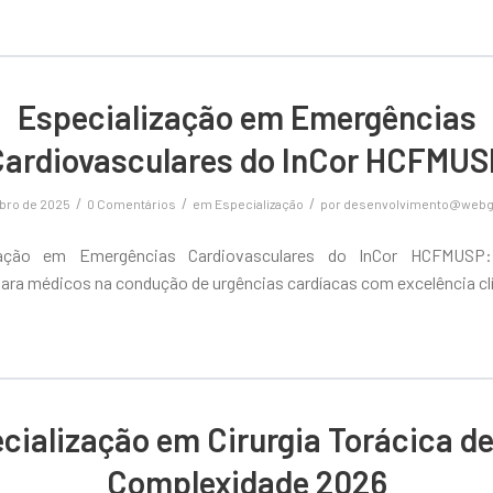
Especialização em Emergências
Cardiovasculares do InCor HCFMUS
/
/
/
ubro de 2025
0 Comentários
em
Especialização
por
desenvolvimento@webg
zação em Emergências Cardiovasculares do InCor HCFMUSP
ara médicos na condução de urgências cardíacas com excelência clí
cialização em Cirurgia Torácica de
Complexidade 2026