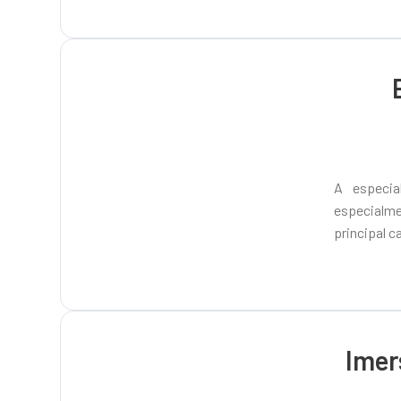
A especia
especialm
principal c
Imer