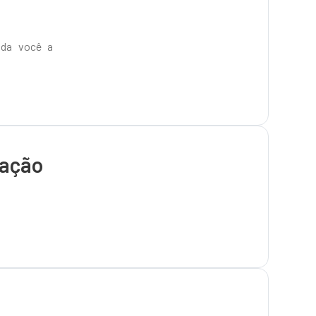
ida você a
tação