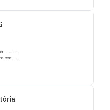
6
rio atual,
cem como a
tória