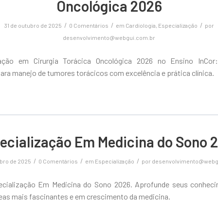
Oncológica 2026
/
/
/
31 de outubro de 2025
0 Comentários
em
Cardiologia
,
Especialização
por
desenvolvimento@webgui.com.br
zação em Cirurgia Torácica Oncológica 2026 no Ensino InCor
ara manejo de tumores torácicos com excelência e prática clínica.
ecialização Em Medicina do Sono 
/
/
/
ubro de 2025
0 Comentários
em
Especialização
por
desenvolvimento@webg
ecialização Em Medicina do Sono 2026. Aprofunde seus conhec
eas mais fascinantes e em crescimento da medicina.