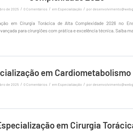
/
/
/
ubro de 2025
0 Comentários
em
Especialização
por
desenvolvimento@webg
zação em Cirurgia Torácica de Alta Complexidade 2026 no Ens
vançada para cirurgiões com prática e excelência técnica. Saiba ma
cialização em Cardiometabolismo
/
/
/
ubro de 2025
0 Comentários
em
Especialização
por
desenvolvimento@webg
Especialização em Cirurgia Torácic