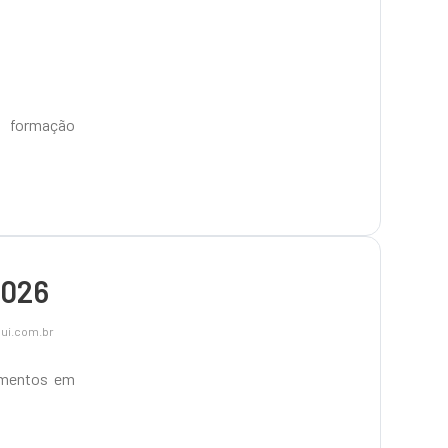
: formação
2026
ui.com.br
imentos em