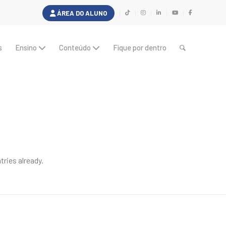
ÁREA DO ALUNO
s
Ensino
Conteúdo
Fique por dentro
tries already.