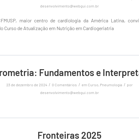
desenvolvimento@webgui.com.br
CFMUSP, maior centro de cardiologia da América Latina, conv
do Curso de Atualização em Nutrição em Cardiogeriatria
rometria: Fundamentos e Interpre
/
/
/
23 de dezembro de 2024
0 Comentários
em
Curso
,
Pneumologia
por
desenvolvimento@webgui.com.br
Fronteiras 2025