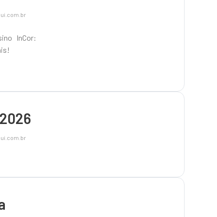
ui.com.br
ino InCor:
is!
 2026
ui.com.br
a