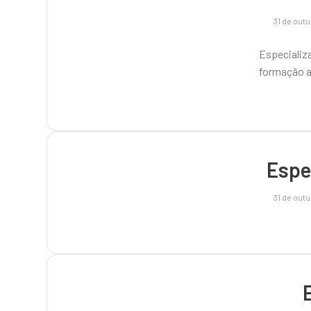
31 de out
Especiali
formação a
Espe
31 de out